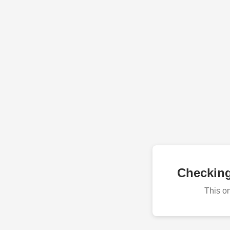
Checkin
This o