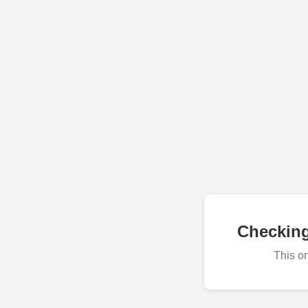
Checkin
This o