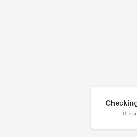
Checkin
This o