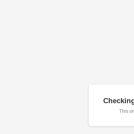
Checkin
This o